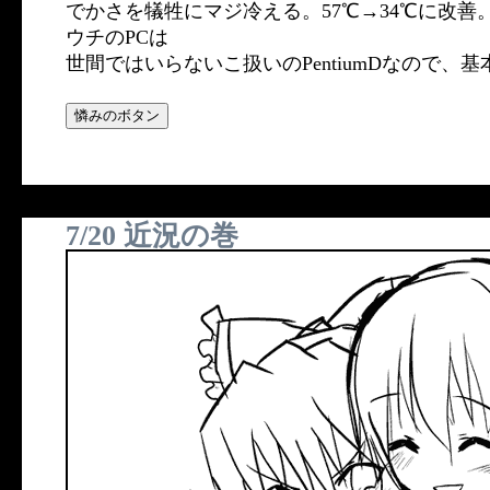
でかさを犠牲にマジ冷える。57℃→34℃に改善
ウチのPCは
世間ではいらないこ扱いのPentiumDなので、
7/20 近況の巻