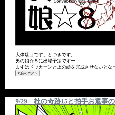
大体駄目です。とつきです。
男の娘☆８に出場予定ですー。
まずはドッカーンと上の絵を完成させないとな
9/29 杜の奇跡15と拍手お返事