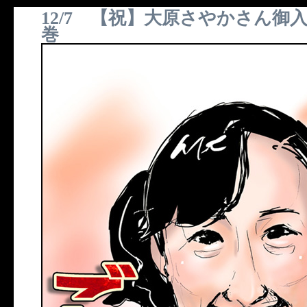
12/7 【祝】大原さやかさん御
巻