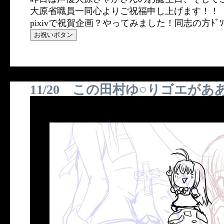
大原省職員一同心よりご祝福申し上げます！！
pixivで祝賀企画？やってみました！同志の方ﾄﾞｿ
11/20 この田村ゆ○りゴエがあ